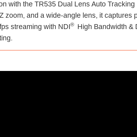
on with the TR535 Dual Lens Auto Tracking 
 zoom, and a wide-angle lens, it captures 
®
0fps streaming with NDI
High Bandwidth & D
ing.