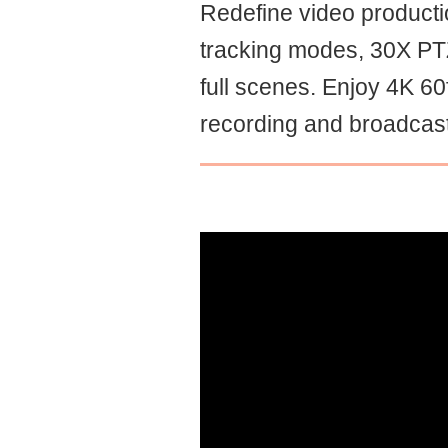
Redefine video producti
tracking modes, 30X PTZ
full scenes. Enjoy 4K 6
recording and broadcast