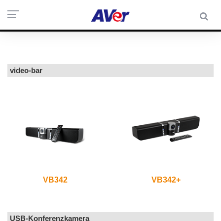
Discontinued
Products
video-bar
VB342
VB342+
USB-Konferenzkamera