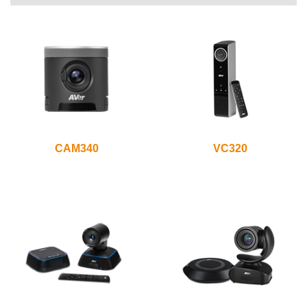
CAM340
VC320