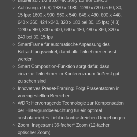
Bildsensor: 1/2,8 Zoll 4K Sony Exmor CMOS
Auflösung: (16:9) 1920 x 1080, 1280 x720 bei 60, 30,
15 fps; 1600 x 900, 960 x 540, 848 x 480, 800 x 448,
640 x 360, 424 x240, 320 x 180 bei 30, 15 fps; (4:3)
1280 x 960, 800 x 600, 640 x 480, 480 x 360, 320 x
240 bei 30, 15 fps
SmartFrame für automatische Anpassung des
Betrachtungswinkel, damit alle Teilnehmer erfasst
werden
Smart Composition-Funktion sorgt dafür, dass
einzelne Teilnehmer im Konferenzraum äußerst gut
zu sehen sind
Innovatives Preset-Framing: Folgt Präsentatoren in
voreingestellten Bereichen
WDR: Hervorragende Technologie zur Kompensation
der Hintergrundbeleuchtung für ein optimal
ausbalanciertes Licht in kontrastreichen Umgebungen
Zoom: Insgesamt 36-facher* Zoom (12-facher
optischer Zoom)