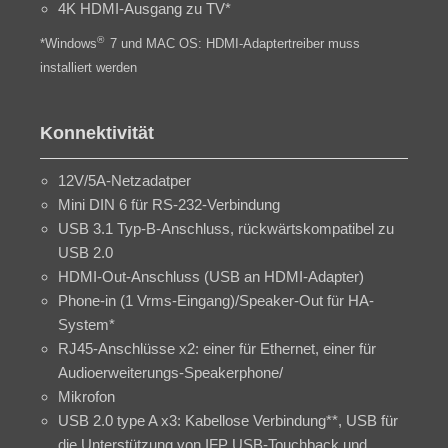
4K HDMI-Ausgang zu TV*
®
*Windows
7 und MAC OS: HDMI-Adaptertreiber muss
installiert werden
Konnektivität
12V/5A-Netzadatper
Mini DIN 6 für RS-232-Verbindung
USB 3.1 Typ-B-Anschluss, rückwärtskompatibel zu
USB 2.0
HDMI-Out-Anschluss (USB an HDMI-Adapter)
Phone-in (1 Vrms-Eingang)/Speaker-Out für HA-
System*
RJ45-Anschlüsse x2: einer für Ethernet, einer für
Audioerweiterungs-Speakerphone/
Mikrofon
USB 2.0 type A x3: Kabellose Verbindung**, USB für
die Unterstützung von IFP USB-Touchback und