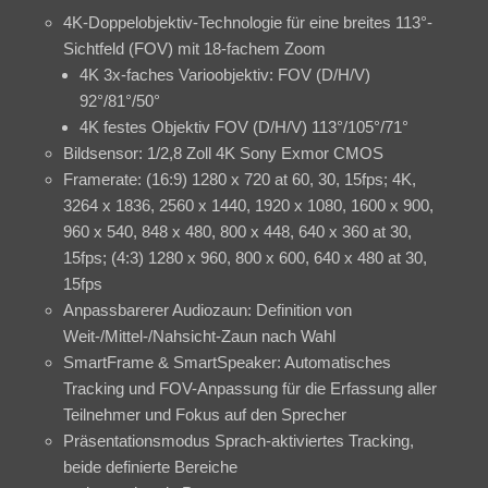
4K-Doppelobjektiv-Technologie für eine breites 113°-
Sichtfeld (FOV) mit 18-fachem Zoom
4K 3x-faches Varioobjektiv: FOV (D/H/V)
92°/81°/50°
4K festes Objektiv FOV (D/H/V) 113°/105°/71°
Bildsensor: 1/2,8 Zoll 4K Sony Exmor CMOS
Framerate: (16:9) 1280 x 720 at 60, 30, 15fps; 4K,
3264 x 1836, 2560 x 1440, 1920 x 1080, 1600 x 900,
960 x 540, 848 x 480, 800 x 448, 640 x 360 at 30,
15fps; (4:3) 1280 x 960, 800 x 600, 640 x 480 at 30,
15fps
Anpassbarerer Audiozaun: Definition von
Weit-/Mittel-/Nahsicht-Zaun nach Wahl
SmartFrame & SmartSpeaker: Automatisches
Tracking und FOV-Anpassung für die Erfassung aller
Teilnehmer und Fokus auf den Sprecher
Präsentationsmodus Sprach-aktiviertes Tracking,
beide definierte Bereiche