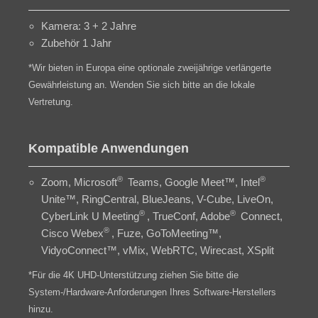
Kamera: 3 + 2 Jahre
Zubehör 1 Jahr
*Wir bieten in Europa eine optionale zweijährige verlängerte
Gewährleistung an. Wenden Sie sich bitte an die lokale
Vertretung.
Kompatible Anwendungen
®
®
Zoom, Microsoft
Teams, Google Meet™, Intel
Unite™, RingCentral, BlueJeans, V-Cube, LiveOn,
®
®
CyberLink U Meeting
, TrueConf, Adobe
Connect,
®
Cisco Webex
, Fuze, GoToMeeting™,
VidyoConnect™, vMix, WebRTC, Wirecast, XSplit
*Für die 4K UHD-Unterstützung ziehen Sie bitte die
System-/Hardware-Anforderungen Ihres Software-Herstellers
hinzu.